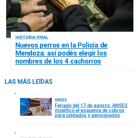
HISTORIA VIRAL
Nuevos perros en la Policía de
Mendoza: así podés elegir los
nombres de los 4 cachorros
LAS MÁS LEÍDAS
ANSES
Feriado del 17 de agosto: ANSES
modificó el esquema de cobros
para jubilados y pensionados