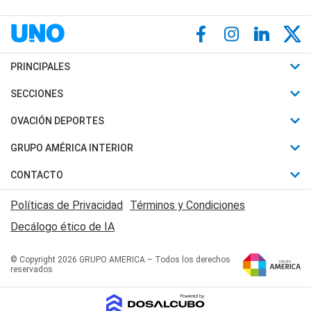
PRINCIPALES
Últimas Noticias
SECCIONES
Política
Horóscopo
OVACIÓN DEPORTES
Sociedad
Motores
Fútbol
GRUPO AMÉRICA INTERIOR
Policiales
Recetas
Mundial
Canal 7 en Vivo
CONTACTO
Judiciales
Trucos caseros
Automovilismo
Radio Nihuil
Acerca de Nosotros
Economia
Políticas de Privacidad
Términos y Condiciones
Series y Películas
Rugby
FM UNA
Contactanos
Decálogo ético de IA
Edictos y Solicitadas
Tenis
Radio Brava
Newsletter
Básquet
© Copyright 2026 GRUPO AMERICA – Todos los derechos
San Juan 8
reservados
Boxeo
Fuera de Juego