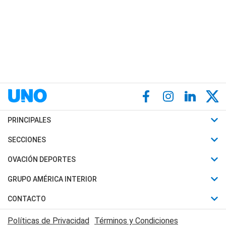
PRINCIPALES
Últimas Noticias
SECCIONES
Política
Horóscopo
OVACIÓN DEPORTES
Sociedad
Motores
Fútbol
GRUPO AMÉRICA INTERIOR
Policiales
Recetas
Mundial
Canal 7 en Vivo
CONTACTO
Judiciales
Trucos caseros
Automovilismo
Radio Nihuil
Acerca de Nosotros
Economia
Políticas de Privacidad
Términos y Condiciones
Series y Películas