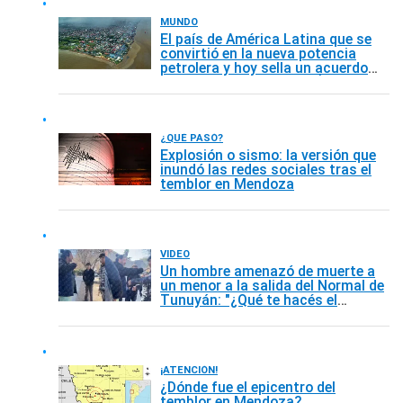
MUNDO
El país de América Latina que se
convirtió en la nueva potencia
petrolera y hoy sella un acuerdo
histórico con Emiratos Árabes
¿QUÉ PASÓ?
Explosión o sismo: la versión que
inundó las redes sociales tras el
temblor en Mendoza
VIDEO
Un hombre amenazó de muerte a
un menor a la salida del Normal de
Tunuyán: "¿Qué te hacés el
mafioso si sos un princeso?"
¡ATENCIÓN!
¿Dónde fue el epicentro del
temblor en Mendoza?