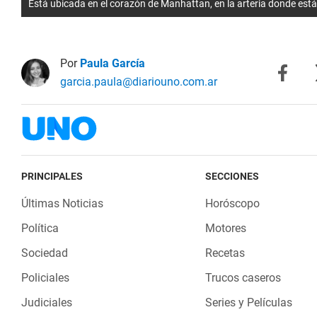
Está ubicada en el corazón de Manhattan, en la arteria donde est
Por
Paula García
garcia.paula@diariouno.com.ar
PRINCIPALES
SECCIONES
Últimas Noticias
Horóscopo
Política
Motores
Sociedad
Recetas
Policiales
Trucos caseros
Judiciales
Series y Películas