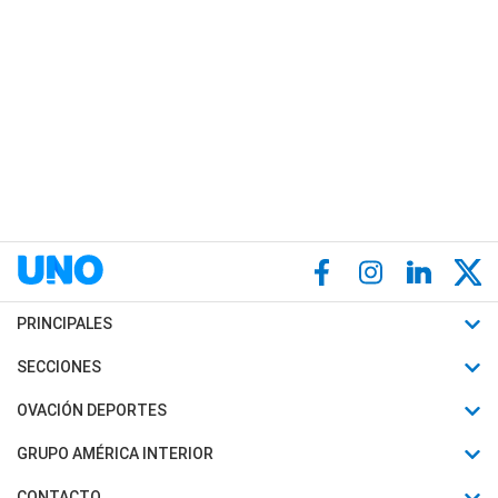
PRINCIPALES
Últimas Noticias
SECCIONES
Política
Horóscopo
OVACIÓN DEPORTES
Sociedad
Motores
Fútbol
GRUPO AMÉRICA INTERIOR
Policiales
Recetas
Mundial
Canal 7 en Vivo
CONTACTO