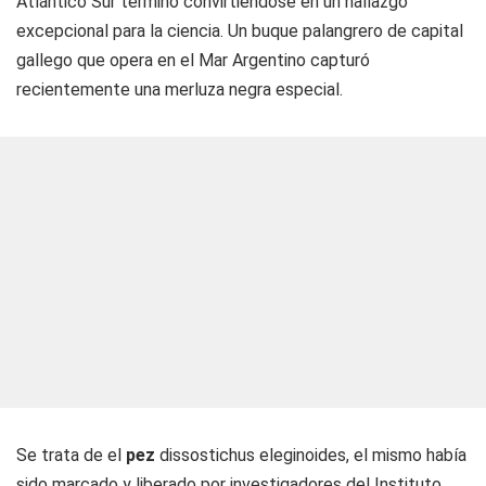
Atlántico Sur terminó convirtiéndose en un hallazgo
excepcional para la ciencia. Un buque palangrero de capital
gallego que opera en el Mar Argentino capturó
recientemente una merluza negra especial.
Se trata de el
pez
d
issostichus eleginoides, el mismo había
sido marcado y liberado por investigadores del Instituto