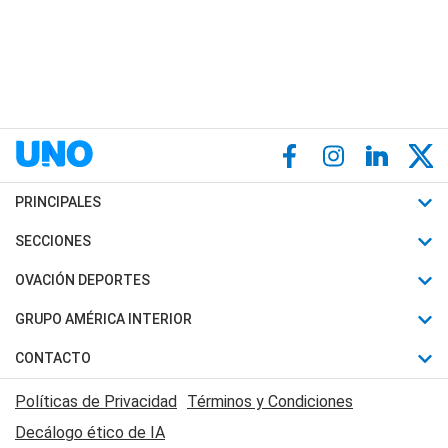
PRINCIPALES
Últimas Noticias
SECCIONES
Política
Horóscopo
OVACIÓN DEPORTES
Sociedad
Motores
Fútbol
GRUPO AMÉRICA INTERIOR
Policiales
Recetas
Mundial
Canal 7 en Vivo
CONTACTO
Judiciales
Trucos caseros
Automovilismo
Radio Nihuil
Acerca de Nosotros
Economia
Políticas de Privacidad
Términos y Condiciones
Series y Películas
Rugby
FM UNA
Contactanos
Decálogo ético de IA
Edictos y Solicitadas
Tenis