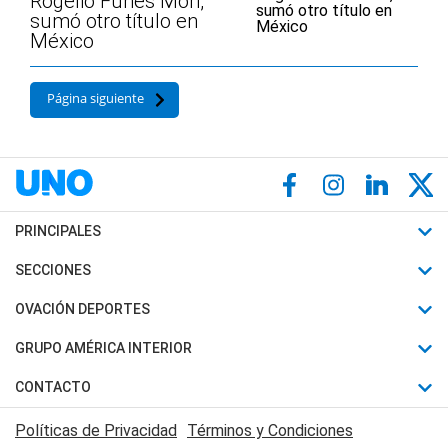
Rogelio Funes Mori,
sumó otro título en
México
Página siguiente
PRINCIPALES
Últimas Noticias
SECCIONES
Política
Horóscopo
OVACIÓN DEPORTES
Sociedad
Motores
Fútbol
GRUPO AMÉRICA INTERIOR
Policiales
Recetas
Mundial
Canal 7 en Vivo
CONTACTO
Judiciales
Trucos caseros
Automovilismo
Radio Nihuil
Acerca de Nosotros
Economia
Políticas de Privacidad
Términos y Condiciones
Series y Películas
Rugby