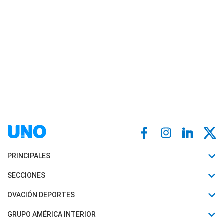
PRINCIPALES
Últimas Noticias
SECCIONES
Política
Horóscopo
OVACIÓN DEPORTES
Sociedad
Motores
Fútbol
GRUPO AMÉRICA INTERIOR
Policiales