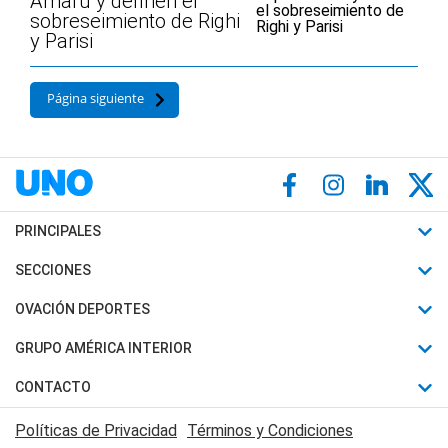
Amaru y definen el
sobreseimiento de Righi
y Parisi
Página siguiente
PRINCIPALES
Últimas Noticias
SECCIONES
Política
Horóscopo
OVACIÓN DEPORTES
Sociedad
Motores
Fútbol
GRUPO AMÉRICA INTERIOR
Policiales
Recetas
Mundial
Canal 7 en Vivo
CONTACTO
Judiciales
Trucos caseros
Automovilismo
Radio Nihuil
Acerca de Nosotros
Economia
Políticas de Privacidad
Términos y Condiciones
Series y Películas
Rugby