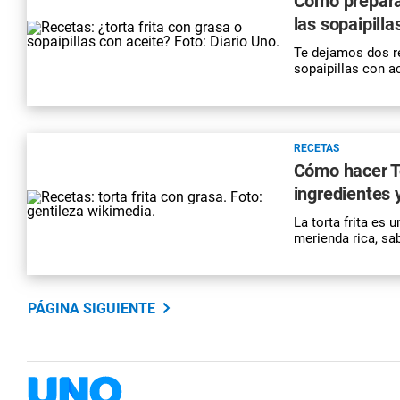
Cómo preparar 
las sopaipilla
Te dejamos dos re
sopaipillas con a
RECETAS
Cómo hacer To
ingredientes 
La torta frita es 
merienda rica, s
PÁGINA SIGUIENTE