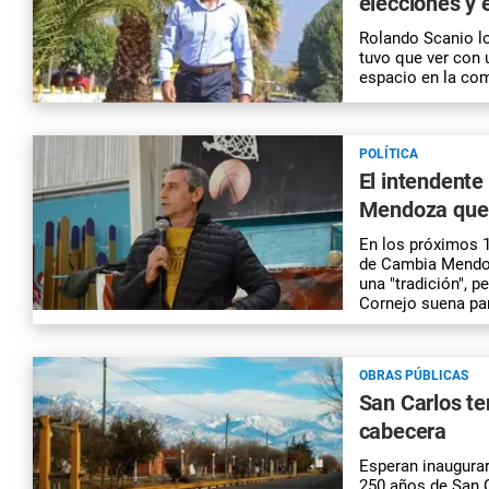
elecciones y
Rolando Scanio lo
tuvo que ver con u
espacio en la com
POLÍTICA
El intendente
Mendoza que 
En los próximos 1
de Cambia Mendoz
una "tradición", 
Cornejo suena par
OBRAS PÚBLICAS
San Carlos ten
cabecera
Esperan inaugurar
250 años de San 