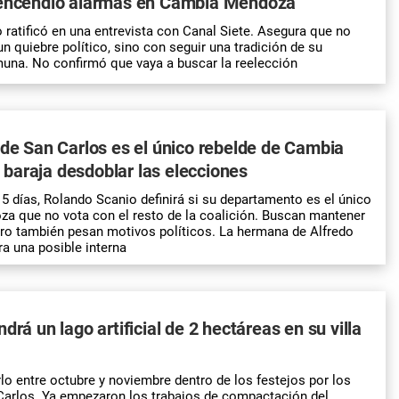
 encendió alarmas en Cambia Mendoza
 ratificó en una entrevista con Canal Siete. Asegura que no
n quiebre político, sino con seguir una tradición de su
una. No confirmó que vaya a buscar la reelección
 de San Carlos es el único rebelde de Cambia
baraja desdoblar las elecciones
5 días, Rolando Scanio definirá si su departamento es el único
a que no vota con el resto de la coalición. Buscan mantener
pero también pesan motivos políticos. La hermana de Alfredo
a una posible interna
drá un lago artificial de 2 hectáreas en su villa
lo entre octubre y noviembre dentro de los festejos por los
Carlos. Ya empezaron los trabajos de compactación del