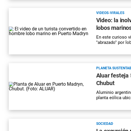
VIDEOS-VIRALES
Video: la ino
lobos marino
En este curioso vi
"abrazado" por l
PLANETA SUSTENTA
Aluar festeja
Chubut
Aluminio argentin
planta eólica ubi
SOCIEDAD
La excursión 