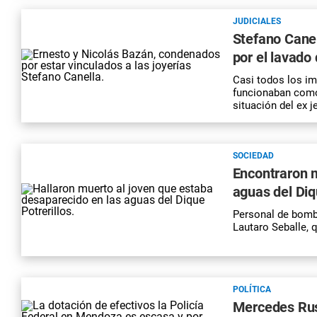
JUDICIALES
Stefano Canel
por el lavado 
Casi todos los im
funcionaban como 
situación del ex j
SOCIEDAD
Encontraron m
aguas del Diq
Personal de bombe
Lautaro Seballe, 
POLÍTICA
Mercedes Rus 