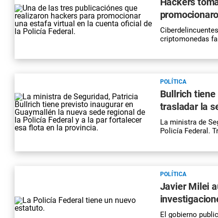
Hackers tomar
promocionaron
Ciberdelincuentes
criptomonedas fal
POLÍTICA
Bullrich tiene
trasladar la 
La ministra de Se
Policía Federal. T
POLÍTICA
Javier Milei a
investigacione
El gobierno publi