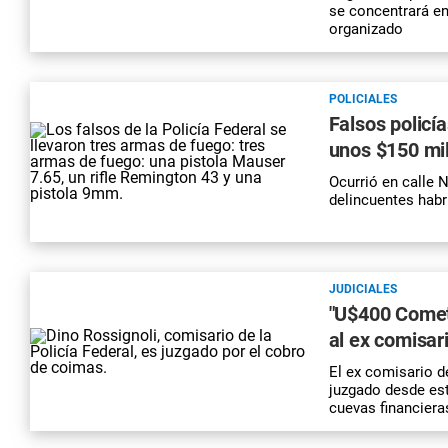
se concentrará e
organizado
POLICIALES
Falsos policí
unos $150 mi
Ocurrió en calle 
delincuentes habr
JUDICIALES
"U$400 Cometa
al ex comisar
El ex comisario d
juzgado desde est
cuevas financiera