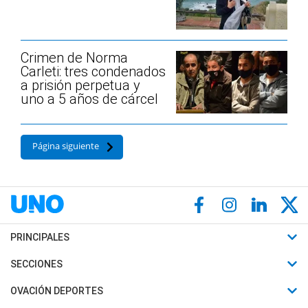
Crimen de Norma
Carleti: tres condenados
a prisión perpetua y
uno a 5 años de cárcel
Página siguiente
PRINCIPALES
Últimas Noticias
SECCIONES
Política
Horóscopo
OVACIÓN DEPORTES
Sociedad