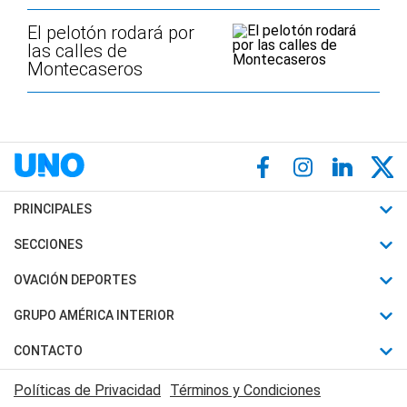
El pelotón rodará por
las calles de
Montecaseros
PRINCIPALES
Últimas Noticias
SECCIONES
Política
Horóscopo
OVACIÓN DEPORTES
Sociedad
Motores
Fútbol
GRUPO AMÉRICA INTERIOR
Policiales
Recetas
Mundial
Canal 7 en Vivo
CONTACTO
Judiciales
Trucos caseros
Automovilismo
Radio Nihuil
Acerca de Nosotros
Economia
Políticas de Privacidad
Términos y Condiciones
Series y Películas
Rugby