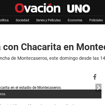
olítica
Sociedad
Series y Películas
Economia
Policiales
á con Chacarita en Mont
ancha de Montecaseros, este domingo desde las 14.
eros.