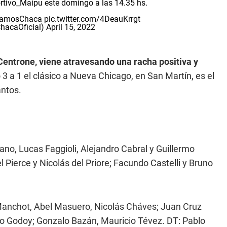
rtivo_Maipu
este domingo a las 14.35 hs.
amosChaca
pic.twitter.com/4DeauKrrgt
ChacaOficial)
April 15, 2022
Centrone, viene atravesando una racha positiva y
 3 a 1 el clásico a Nueva Chicago, en San Martín, es el
antos.
no, Lucas Faggioli, Alejandro Cabral y Guillermo
 Pierce y Nicolás del Priore; Facundo Castelli y Bruno
 Manchot, Abel Masuero, Nicolás Cháves; Juan Cruz
o Godoy; Gonzalo Bazán, Mauricio Tévez. DT: Pablo