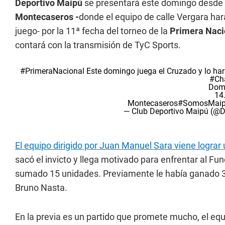
Deportivo Maipú
se presentará este domingo desde 
Montecaseros -
donde el equipo de calle Vergara ha
juego- por la 11ª fecha del torneo de la
Primera Naci
contará con la transmisión de TyC Sports.
#PrimeraNacional
Este domingo juega el Cruzado y lo har
#Cha
Dom
14
Montecaseros
#SomosMai
— Club Deportivo Maipú (@
El equipo dirigido por Juan Manuel Sara viene lograr
sacó el invicto y llega motivado para enfrentar al Fu
sumado 15 unidades. Previamente le había ganado 3 
Bruno Nasta.
En la previa es un partido que promete mucho, el equ