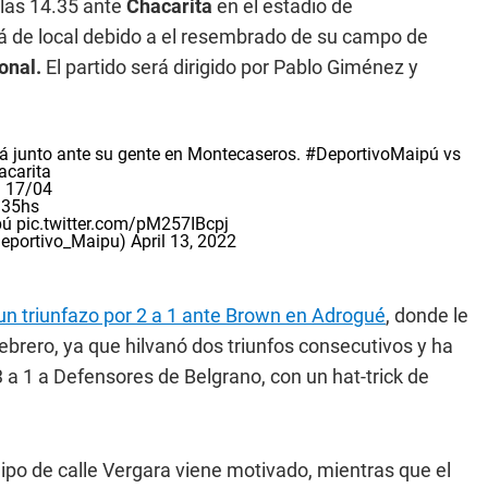
las 14.35 ante
Chacarita
en el estadio de
rá de local debido a el resembrado de su campo de
onal.
El partido será dirigido por Pablo Giménez y
á junto ante su gente en Montecaseros.
#DeportivoMaipú
vs
carita
 17/04
.35hs
pú
pic.twitter.com/pM257IBcpj
Deportivo_Maipu)
April 13, 2022
 un triunfazo por 2 a 1 ante Brown en Adrogué
, donde le
nebrero, ya que hilvanó dos triunfos consecutivos y ha
a 1 a Defensores de Belgrano, con un hat-trick de
ipo de calle Vergara viene motivado, mientras que el