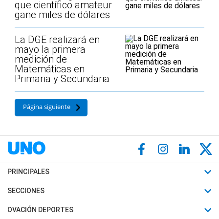
que científico amateur
gane miles de dólares
La DGE realizará en
mayo la primera
medición de
Matemáticas en
Primaria y Secundaria
Página siguiente
PRINCIPALES
Últimas Noticias
SECCIONES
Política
Horóscopo
OVACIÓN DEPORTES