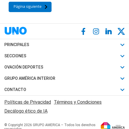
Página siguiente
PRINCIPALES
Últimas Noticias
SECCIONES
Política
Horóscopo
OVACIÓN DEPORTES
Sociedad
Motores
Fútbol
GRUPO AMÉRICA INTERIOR
Policiales
Recetas
Mundial
Canal 7 en Vivo
CONTACTO
Judiciales
Trucos caseros
Automovilismo
Radio Nihuil
Acerca de Nosotros
Economia
Políticas de Privacidad
Términos y Condiciones
Series y Películas
Rugby
FM UNA
Contactanos
Decálogo ético de IA
Edictos y Solicitadas
Tenis
Radio Brava
Newsletter
Básquet
© Copyright 2026 GRUPO AMERICA – Todos los derechos
San Juan 8
reservados