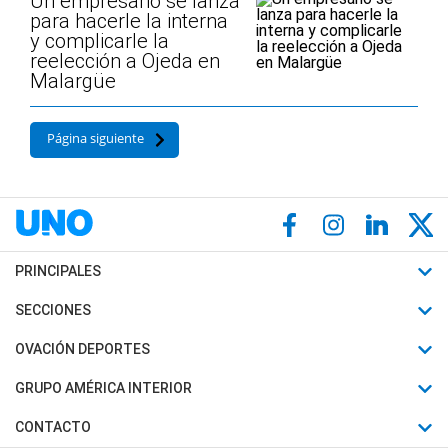
Un empresario se lanza
para hacerle la interna
y complicarle la
reelección a Ojeda en
Malargüe
Página siguiente
PRINCIPALES
Últimas Noticias
SECCIONES
Política
Horóscopo
OVACIÓN DEPORTES
Sociedad
Motores
Fútbol
GRUPO AMÉRICA INTERIOR
Policiales
Recetas
Mundial
Canal 7 en Vivo
CONTACTO
Judiciales
Trucos caseros