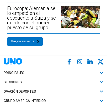
Eurocopa: Alemania se
lo empató en el
descuento a Suiza y se
quedó con el primer
puesto de su grupo
Página siguiente
PRINCIPALES
Últimas Noticias
SECCIONES
Política
Horóscopo
OVACIÓN DEPORTES
Sociedad
Motores
Fútbol
GRUPO AMÉRICA INTERIOR
Policiales
Recetas