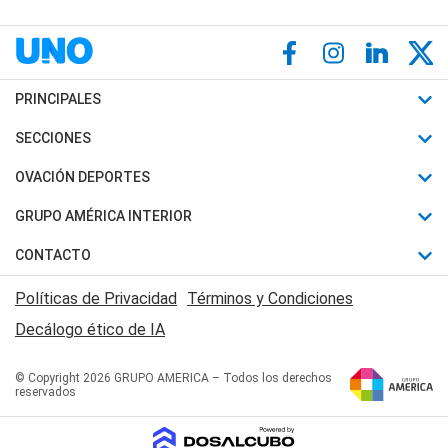
PRINCIPALES
Últimas Noticias
SECCIONES
Política
Horóscopo
OVACIÓN DEPORTES
Sociedad
Motores
Fútbol
GRUPO AMÉRICA INTERIOR
Policiales
Recetas
Mundial
Canal 7 en Vivo
CONTACTO
Judiciales
Trucos caseros
Automovilismo
Radio Nihuil
Acerca de Nosotros
Economia
Políticas de Privacidad
Términos y Condiciones
Series y Películas
Rugby
FM UNA
Contactanos
Decálogo ético de IA
Edictos y Solicitadas
Tenis
Radio Brava
Newsletter
Básquet
© Copyright 2026 GRUPO AMERICA – Todos los derechos
San Juan 8
reservados
Boxeo
Fuera de Juego