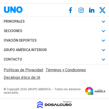
PRINCIPALES
Últimas Noticias
SECCIONES
Política
Horóscopo
OVACIÓN DEPORTES
Sociedad
Motores
Fútbol
GRUPO AMÉRICA INTERIOR
Policiales
Recetas
Mundial
Canal 7 en Vivo
CONTACTO
Judiciales
Trucos caseros
Automovilismo
Radio Nihuil
Acerca de Nosotros
Economia
Políticas de Privacidad
Términos y Condiciones
Series y Películas
Rugby
FM UNA
Contactanos
Decálogo ético de IA
Edictos y Solicitadas
Tenis
Radio Brava
Newsletter
Básquet
© Copyright 2026 GRUPO AMERICA – Todos los derechos
San Juan 8
reservados
Boxeo
Fuera de Juego