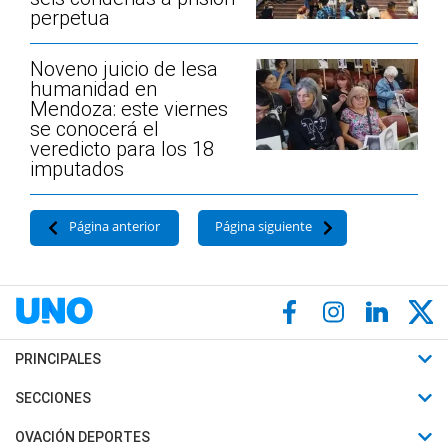
perpetua
Noveno juicio de lesa
humanidad en
Mendoza: este viernes
se conocerá el
veredicto para los 18
imputados
Página anterior
Página siguiente
PRINCIPALES
Últimas Noticias
SECCIONES
Política
Horóscopo
OVACIÓN DEPORTES