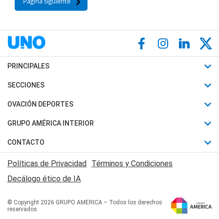
Página siguiente
PRINCIPALES
Últimas Noticias
SECCIONES
Política
Horóscopo
OVACIÓN DEPORTES
Sociedad
Motores
Fútbol
GRUPO AMÉRICA INTERIOR
Policiales
Recetas
Mundial
Canal 7 en Vivo
CONTACTO
Judiciales
Trucos caseros
Automovilismo
Radio Nihuil
Acerca de Nosotros
Economia
Políticas de Privacidad
Términos y Condiciones
Series y Películas
Rugby
FM UNA
Contactanos
Decálogo ético de IA
Edictos y Solicitadas
Tenis
Radio Brava
Newsletter
Básquet
© Copyright 2026 GRUPO AMERICA – Todos los derechos
San Juan 8
reservados
Boxeo