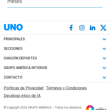
meses
PRINCIPALES
Últimas Noticias
SECCIONES
Política
Horóscopo
OVACIÓN DEPORTES
Sociedad
Motores
Fútbol
GRUPO AMÉRICA INTERIOR
Policiales
Recetas
Mundial
Canal 7 en Vivo
CONTACTO
Judiciales
Trucos caseros
Automovilismo
Radio Nihuil
Acerca de Nosotros
Economia
Políticas de Privacidad
Términos y Condiciones
Series y Películas
Rugby
FM UNA
Contactanos
Decálogo ético de IA
Edictos y Solicitadas
Tenis
Radio Brava
Newsletter
Básquet
© Copyright 2026 GRUPO AMERICA – Todos los derechos
San Juan 8