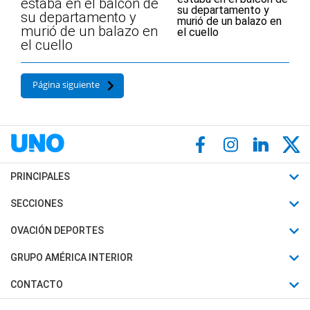
estaba en el balcón de
su departamento y
murió de un balazo en
el cuello
Página siguiente
PRINCIPALES
Últimas Noticias
SECCIONES
Política
Horóscopo
OVACIÓN DEPORTES
Sociedad
Motores
Fútbol
GRUPO AMÉRICA INTERIOR
Policiales
Recetas
Mundial
Canal 7 en Vivo
CONTACTO
Judiciales
Trucos caseros
Automovilismo
Radio Nihuil