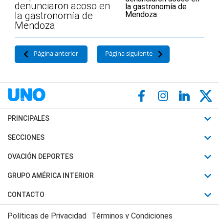
denunciaron acoso en
la gastronomía de
Mendoza
Página anterior
Página siguiente
PRINCIPALES
Últimas Noticias
SECCIONES
Política
Horóscopo
OVACIÓN DEPORTES
Sociedad
Motores
Fútbol
GRUPO AMÉRICA INTERIOR
Policiales
Recetas
Mundial
Canal 7 en Vivo
CONTACTO
Judiciales
Trucos caseros
Automovilismo
Radio Nihuil
Acerca de Nosotros
Economia
Políticas de Privacidad
Términos y Condiciones
Series y Películas