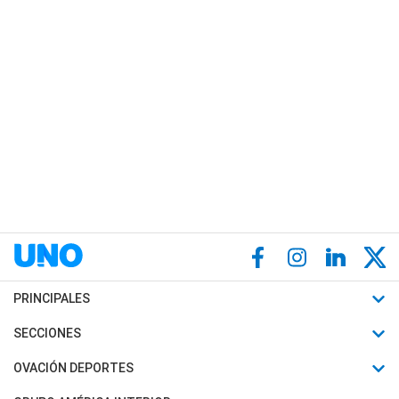
PRINCIPALES
Últimas Noticias
SECCIONES
Política
Horóscopo
OVACIÓN DEPORTES
Sociedad
Motores