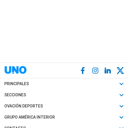
PRINCIPALES
Últimas Noticias
SECCIONES
Política
Horóscopo
OVACIÓN DEPORTES
Sociedad
Motores
Fútbol
GRUPO AMÉRICA INTERIOR
Policiales
Recetas
Mundial