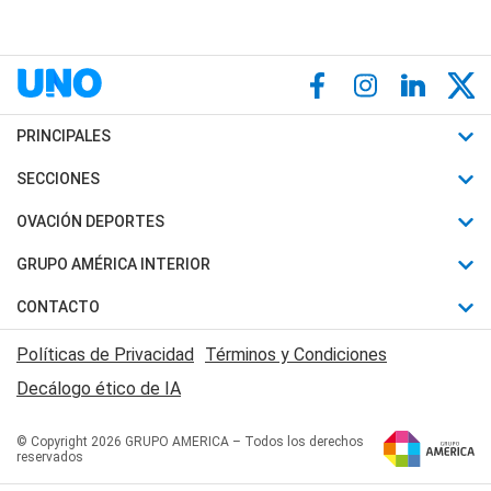
PRINCIPALES
Últimas Noticias
SECCIONES
Política
Horóscopo
OVACIÓN DEPORTES
Sociedad
Motores
Fútbol
GRUPO AMÉRICA INTERIOR
Policiales
Recetas
Mundial
Canal 7 en Vivo
CONTACTO
Judiciales
Trucos caseros
Automovilismo
Radio Nihuil
Acerca de Nosotros
Economia
Políticas de Privacidad
Términos y Condiciones
Series y Películas
Rugby
FM UNA
Contactanos
Decálogo ético de IA
Edictos y Solicitadas
Tenis
Radio Brava
Newsletter
Básquet
© Copyright 2026 GRUPO AMERICA – Todos los derechos
San Juan 8
reservados
Boxeo