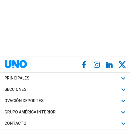
PRINCIPALES
Últimas Noticias
SECCIONES
Política
Horóscopo
OVACIÓN DEPORTES
Sociedad
Motores
Fútbol
GRUPO AMÉRICA INTERIOR
Policiales
Recetas
Mundial
Canal 7 en Vivo
CONTACTO
Judiciales
Trucos caseros