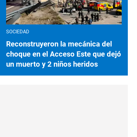
SOCIEDAD
Reconstruyeron la mecánica del
choque en el Acceso Este que dejó
un muerto y 2 niños heridos