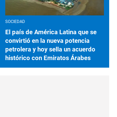
SOCIEDAD
El país de América Latina que se
convirtió en la nueva potencia
petrolera y hoy sella un acuerdo
histórico con Emiratos Árabes