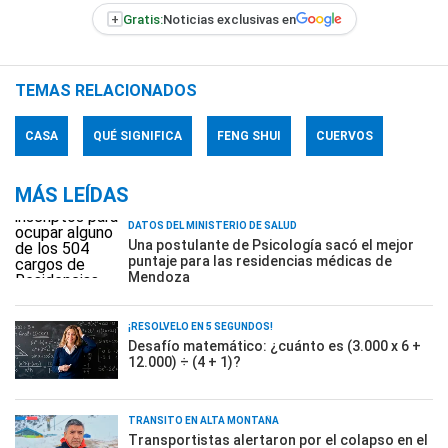
+
Gratis:
Noticias exclusivas en
TEMAS RELACIONADOS
CASA
QUÉ SIGNIFICA
FENG SHUI
CUERVOS
MÁS LEÍDAS
DATOS DEL MINISTERIO DE SALUD
Una postulante de Psicología sacó el mejor
puntaje para las residencias médicas de
Mendoza
¡RESOLVELO EN 5 SEGUNDOS!
Desafío matemático: ¿cuánto es (3.000 x 6 +
12.000) ÷ (4 + 1)?
TRÁNSITO EN ALTA MONTAÑA
Transportistas alertaron por el colapso en el