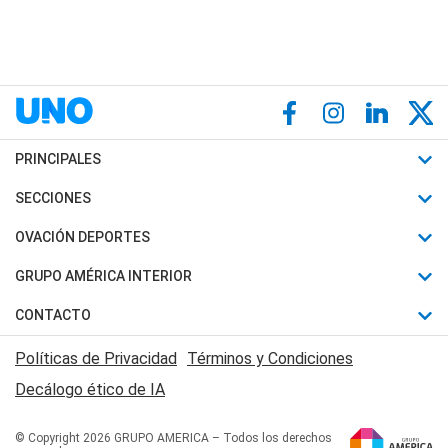
PRINCIPALES
Últimas Noticias
SECCIONES
Política
Horóscopo
OVACIÓN DEPORTES
Sociedad
Motores
Fútbol
GRUPO AMÉRICA INTERIOR
Policiales
Recetas
Mundial
Canal 7 en Vivo
CONTACTO
Judiciales
Trucos caseros
Automovilismo
Radio Nihuil
Acerca de Nosotros
Economia
Políticas de Privacidad
Términos y Condiciones
Series y Películas
Rugby
FM UNA
Contactanos
Decálogo ético de IA
Edictos y Solicitadas
Tenis
Radio Brava
Newsletter
Básquet
© Copyright 2026 GRUPO AMERICA – Todos los derechos
San Juan 8