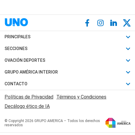
PRINCIPALES
Últimas Noticias
SECCIONES
Política
Horóscopo
OVACIÓN DEPORTES
Sociedad
Motores
Fútbol
GRUPO AMÉRICA INTERIOR
Policiales
Recetas
Mundial
Canal 7 en Vivo
CONTACTO
Judiciales
Trucos caseros
Automovilismo
Radio Nihuil
Acerca de Nosotros
Economia
Políticas de Privacidad
Términos y Condiciones
Series y Películas
Rugby
FM UNA
Contactanos
Decálogo ético de IA
Edictos y Solicitadas
Tenis
Radio Brava
Newsletter
Básquet
© Copyright 2026 GRUPO AMERICA – Todos los derechos
San Juan 8
reservados
Boxeo