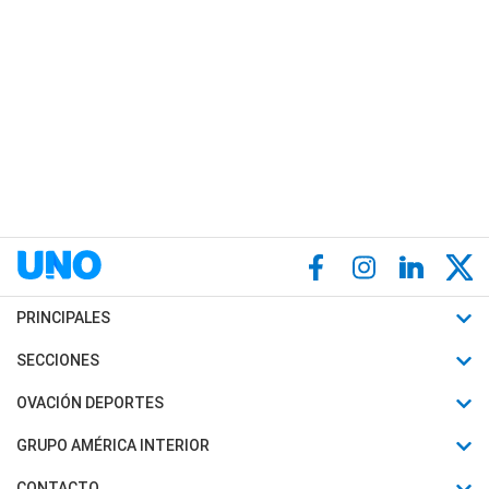
PRINCIPALES
Últimas Noticias
SECCIONES
Política
Horóscopo
OVACIÓN DEPORTES
Sociedad
Motores
Fútbol
GRUPO AMÉRICA INTERIOR
Policiales
Recetas
Mundial
Canal 7 en Vivo
CONTACTO