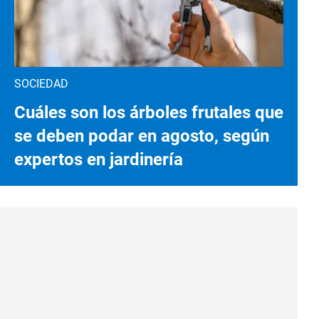
SOCIEDAD
Cuáles son los árboles frutales que
se deben podar en agosto, según
expertos en jardinería