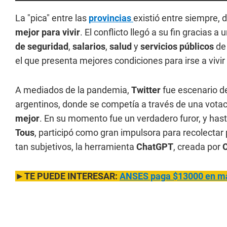
La "pica" entre las
provincias
existió entre siempre,
mejor para vivir
. El conflicto llegó a su fin gracias a
de seguridad
,
salarios
,
salud
y
servicios públicos
de 
el que presenta mejores condiciones para irse a vivir a
A mediados de la pandemia,
Twitter
fue escenario d
argentinos, donde se competía a través de una vota
mejor
. En su momento fue un verdadero furor, y hast
Tous
, participó como gran impulsora para recolectar
tan subjetivos, la herramienta
ChatGPT
, creada por
►TE PUEDE INTERESAR:
ANSES paga $13000 en ma