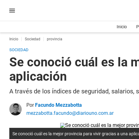
Inicio
P
Inicio
Sociedad
provincia
SOCIEDAD
Se conoció cuál es la m
aplicación
A través de los índices de seguridad, salarios, 
Por
Facundo Mezzabotta
mezzabotta.facundo@diariouno.com.ar
Se conoció cuál es la mejor provincia para vivir gracias a una aplic