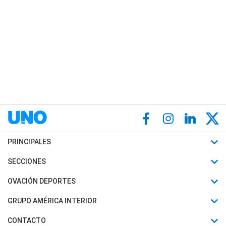
PRINCIPALES
Últimas Noticias
SECCIONES
Política
Horóscopo
OVACIÓN DEPORTES
Sociedad
Motores
Fútbol
GRUPO AMÉRICA INTERIOR
Policiales
Recetas
Mundial
Canal 7 en Vivo
CONTACTO
Judiciales