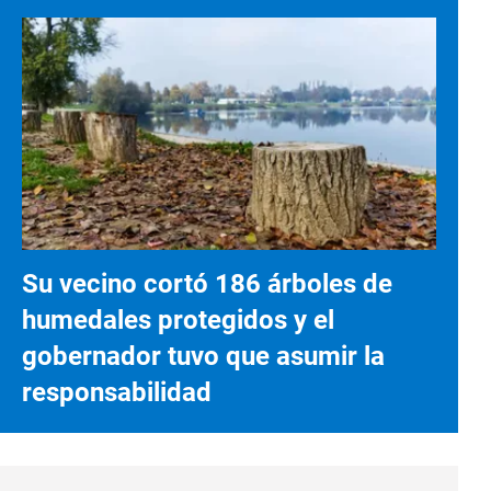
Su vecino cortó 186 árboles de
humedales protegidos y el
gobernador tuvo que asumir la
responsabilidad