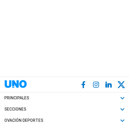
PRINCIPALES
Últimas Noticias
SECCIONES
Política
Horóscopo
OVACIÓN DEPORTES
Sociedad