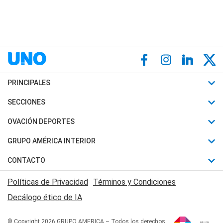
PRINCIPALES
Últimas Noticias
SECCIONES
Política
Horóscopo
OVACIÓN DEPORTES
Sociedad
Motores
Fútbol
GRUPO AMÉRICA INTERIOR
Policiales
Recetas
Mundial
Canal 7 en Vivo
CONTACTO
Judiciales
Trucos caseros
Automovilismo
Radio Nihuil
Acerca de Nosotros
Economia
Políticas de Privacidad
Términos y Condiciones
Series y Películas
Rugby
FM UNA
Contactanos
Decálogo ético de IA
Edictos y Solicitadas
Tenis
Radio Brava
Newsletter
Básquet
© Copyright 2026 GRUPO AMERICA – Todos los derechos