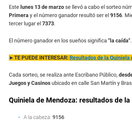
Este
lunes 13 de marzo
se llevó a cabo el sorteo nú
Primera
y el número ganador resultó ser el
9156
. Mi
tercer lugar el
7373
.
El número ganador en los sueños significa
"la caída"
.
►TE PUEDE INTERESAR:
Resultados de la Quiniela
Cada sorteo, se realiza ante Escribano Público,
desde
Juegos y Casinos
ubicado en calle San Martín y Bras
Quiniela de Mendoza: resultados de l
a
A la cabeza:
9156