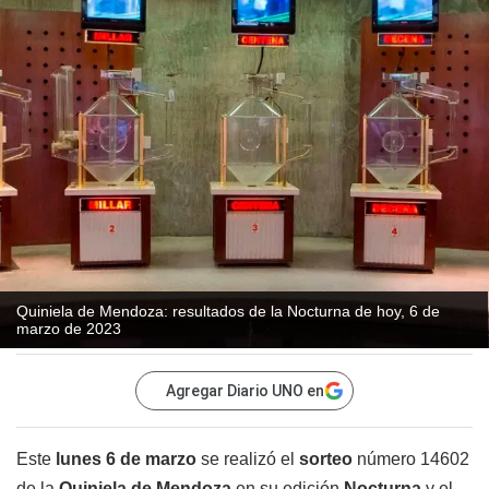
Quiniela de Mendoza: resultados de la Nocturna de hoy, 6 de
marzo de 2023
Agregar Diario UNO en
Este
lunes 6 de marzo
se realizó el
sorteo
número 14602
de la
Quiniela de Mendoza
en su edición
Nocturna
y el