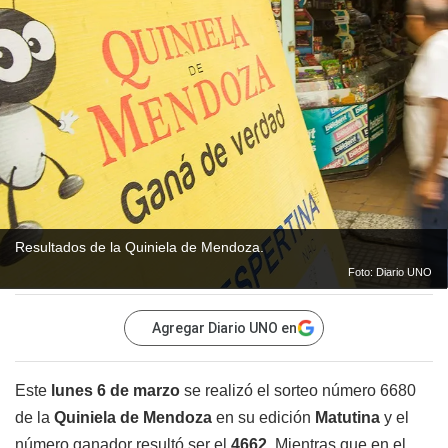
Resultados de la Quiniela de Mendoza.
Foto: Diario UNO
Agregar Diario UNO en
Este
lunes 6 de marzo
se realizó el sorteo número 6680
de la
Quiniela de Mendoza
en su edición
Matutina
y el
número ganador resultó ser el
4662
. Mientras que en el