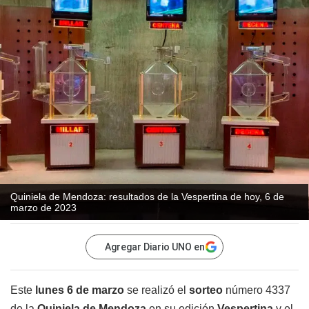
Quiniela de Mendoza: resultados de la Vespertina de hoy, 6 de
marzo de 2023
Agregar Diario UNO en
Este
lunes 6 de marzo
se realizó el
sorteo
número 4337
de la
Quiniela de Mendoza
en su edición
Vespertina
y el