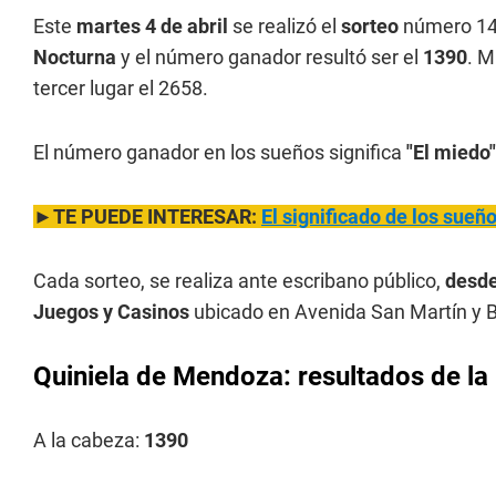
Este
martes 4 de abril
se realizó el
sorteo
número 14
Nocturna
y el número ganador resultó ser el
1390
. M
tercer lugar el 2658.
El número ganador en los sueños significa
"El miedo"
►TE PUEDE INTERESAR:
El significado de los sue
Cada sorteo, se realiza ante escribano público,
desde
Juegos y Casinos
ubicado en Avenida San Martín y B
Quiniela de Mendoza: resultados de la 
A la cabeza:
1390