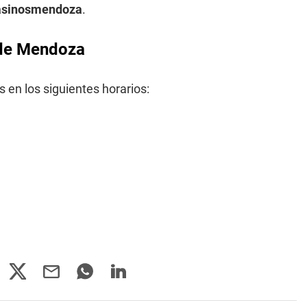
casinosmendoza
.
a de Mendoza
 en los siguientes horarios: