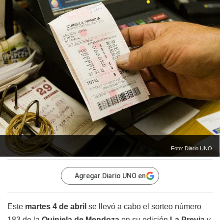
Foto: Diario UNO
Agregar Diario UNO en
Este
martes 4 de abril
se llevó a cabo el sorteo número
183 de la
Quiniela de Mendoza
en su edición
La
Previa
y