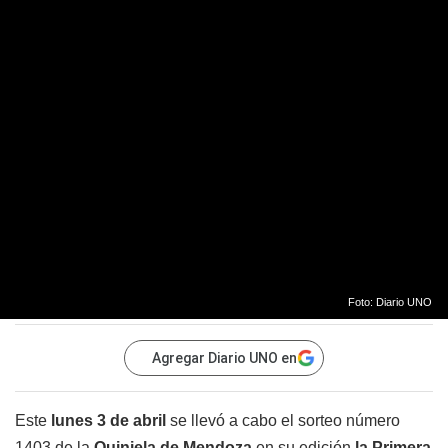
Foto: Diario UNO
Agregar Diario UNO en
Este
lunes 3 de abril
se llevó a cabo el sorteo número
1403 de la
Quiniela de Mendoza
en su edición
la
Primera