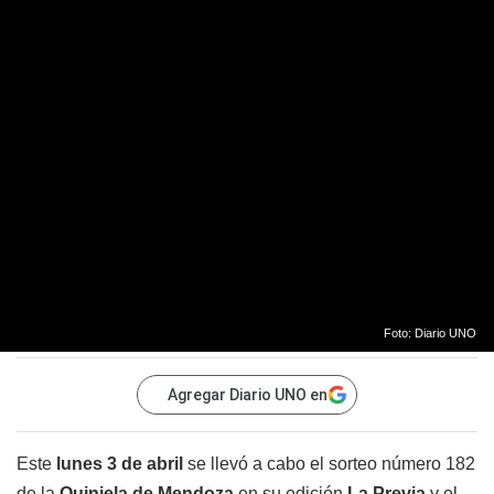
Foto: Diario UNO
Agregar Diario UNO en
Este
lunes 3 de abril
se llevó a cabo el sorteo número 182
de la
Quiniela de Mendoza
en su edición
La
Previa
y el