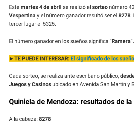
Este
martes 4 de abril
se realizó el
sorteo
número 43
Vespertina
y el número ganador resultó ser el
8278
.
tercer lugar el 5325.
El número ganador en los sueños significa
"Ramera".
►TE PUEDE INTERESAR:
El significado de los sue
Cada sorteo, se realiza ante escribano público,
desde
Juegos y Casinos
ubicado en Avenida San Martín y B
Quiniela de Mendoza: resultados de la 
A la cabeza:
8278